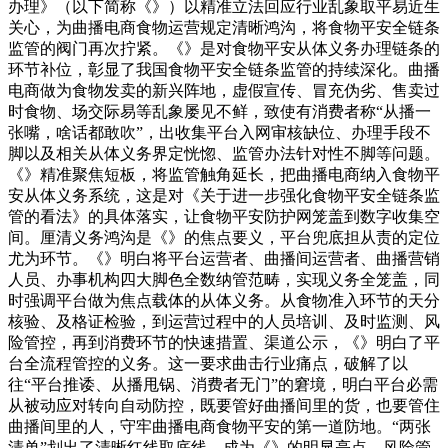
办理》（以下简称《》）以精准立法回应行业乱象取平易近生
关心，为曲播电商食物运营规定清晰鸿沟，将食物平安全链条
监管的阀门再次拧紧。《》是对食物平安从体义务办理链条的
环节补位，彰显了我国食物平安全链条监管的持续深化。曲播
电商做为食物发卖的新兴阵地，虚假宣传、冒充伪劣、售卖过
时食物、场交际易等乱象屡见不鲜，致使有消费者称“从播一
张嘴，啥话都敢吹”，出收集平台入网审核缺位、办理手段不
脚以及相关从体义务界定恍惚、监管办法针对性不脚等问题。
《》精准聚焦短板，将监管触角延长，把曲播电商纳入食物平
安从体义务系统，这是对《关于进一步强化食物平安全链条监
管的看法》的具体落实，让食物平安防护网笼盖到数字收集空
间。厘清义务鸿沟是《》的焦点要义，平台兜底担从责的定位
尤为环节。《》明白将平台运营者、曲播间运营者、曲播营销
人员、办事机构四大脚色全数纳管范畴，实现义务全笼盖，同
时强调平台做为焦点载体的从体义务。从食物准入环节的天分
核验、及格证检验，到运营过程中的人员培训、及时监测、风
险管控，再到消费环节的快速措置、渠道公示，《》明白了平
台全流程管控的义务。这一要求曲击行业痛点，破解了以
往“平台推诿、从播甩锅、消费者无门”的窘境，明白平台必需
从被动应对转向自动防控，既要管好曲播间里的货，也要管住
曲播间里的人，守牢曲播电商食物平安的第一道防地。“两张
清单”划出了清晰红线取底线，成为《》的明显亮点。风险管