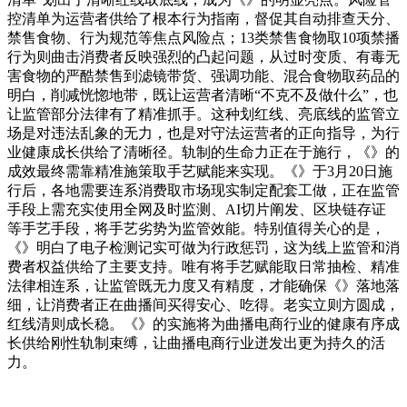
控清单为运营者供给了根本行为指南，督促其自动排查天分、
禁售食物、行为规范等焦点风险点；13类禁售食物取10项禁播
行为则曲击消费者反映强烈的凸起问题，从过时变质、有毒无
害食物的严酷禁售到滤镜带货、强调功能、混合食物取药品的
明白，削减恍惚地带，既让运营者清晰“不克不及做什么”，也
让监管部分法律有了精准抓手。这种划红线、亮底线的监管立
场是对违法乱象的无力，也是对守法运营者的正向指导，为行
业健康成长供给了清晰径。轨制的生命力正在于施行，《》的
成效最终需靠精准施策取手艺赋能来实现。《》于3月20日施
行后，各地需要连系消费取市场现实制定配套工做，正在监管
手段上需充实使用全网及时监测、AI切片阐发、区块链存证
等手艺手段，将手艺劣势为监管效能。特别值得关心的是，
《》明白了电子检测记实可做为行政惩罚，这为线上监管和消
费者权益供给了主要支持。唯有将手艺赋能取日常抽检、精准
法律相连系，让监管既无力度又有精度，才能确保《》落地落
细，让消费者正在曲播间买得安心、吃得。老实立则方圆成，
红线清则成长稳。《》的实施将为曲播电商行业的健康有序成
长供给刚性轨制束缚，让曲播电商行业迸发出更为持久的活
力。