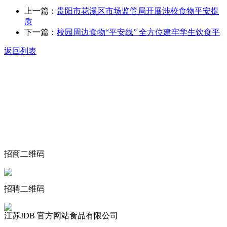
上一篇：
贵阳市花溪区市场监管局开展涉校食物平安提
质
下一篇：
校园周边食物“平安线” 全方位建牢学生饮食平
返回列表
关于我们
食品安全动态
食品安全知识
联系我们
招商二维码
招聘二维码
江苏JDB 官方网站食品有限公司