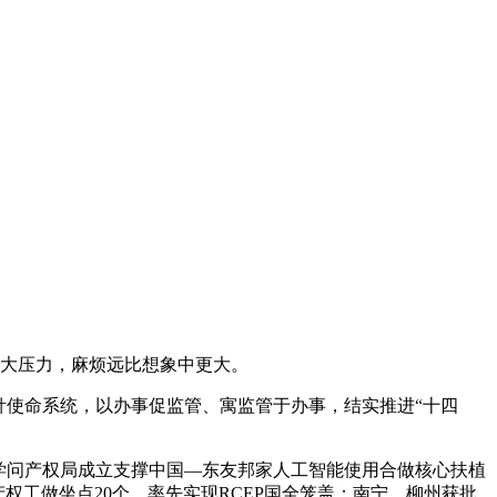
大压力，麻烦远比想象中更大。
针使命系统，以办事促监管、寓监管于办事，结实推进“十四
学问产权局成立支撑中国—东友邦家人工智能使用合做核心扶植
权工做坐点20个，率先实现RCEP国全笼盖；南宁、柳州获批