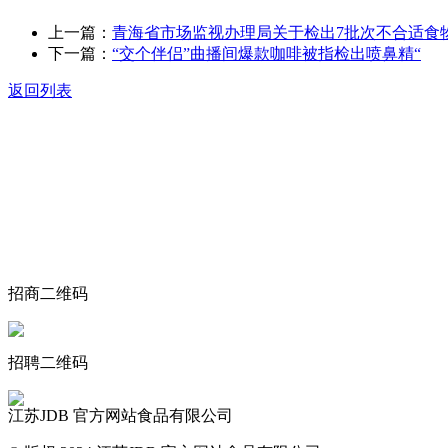
上一篇：
青海省市场监视办理局关于检出7批次不合适食
下一篇：
“交个伴侣”曲播间爆款咖啡被指检出喷鼻精“
返回列表
关于我们
食品安全动态
食品安全知识
联系我们
招商二维码
招聘二维码
江苏JDB 官方网站食品有限公司