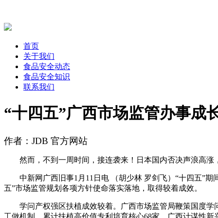
首页
关于我们
食品安全动态
食品安全知识
联系我们
“十四五”广西市场监管办事成
作者：JDB 官方网站
然而，不到一周时间，接连袭来！日本国内否决声浪高涨，
中新网广西旧事1月11日电 （胡少林 罗剑飞）“十四五”
五”市场监管规划各项方针使命落实落地，取得较着成效。
学问产权强区扶植成效较着。广西市场监管局鞭策国度学问产
工做机制，累计扶植高价值专利培育核心68家，广西计谋性新兴