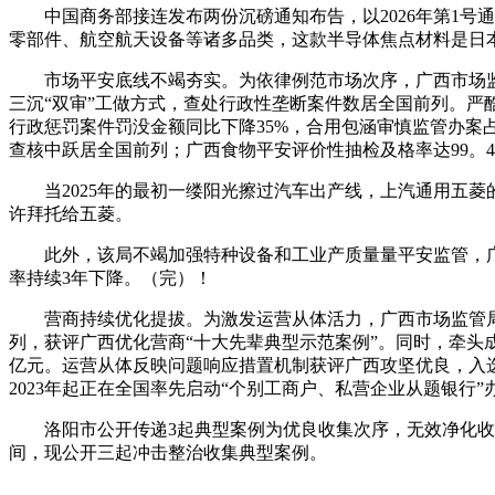
中国商务部接连发布两份沉磅通知布告，以2026年第1号通
零部件、航空航天设备等诸多品类，这款半导体焦点材料是日
市场平安底线不竭夯实。为依律例范市场次序，广西市场监
三沉“双审”工做方式，查处行政性垄断案件数居全国前列。严
行政惩罚案件罚没金额同比下降35%，合用包涵审慎监管办案占
查核中跃居全国前列；广西食物平安评价性抽检及格率达99。
当2025年的最初一缕阳光擦过汽车出产线，上汽通用五菱的
许拜托给五菱。
此外，该局不竭加强特种设备和工业产质量量平安监管，广西4
率持续3年下降。（完）！
营商持续优化提拔。为激发运营从体活力，广西市场监管局正
列，获评广西优化营商“十大先辈典型示范案例”。同时，牵头
亿元。运营从体反映问题响应措置机制获评广西攻坚优良，入选
2023年起正在全国率先启动“个别工商户、私营企业从题银行”办
洛阳市公开传递3起典型案例为优良收集次序，无效净化收
间，现公开三起冲击整治收集典型案例。