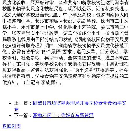
尺度化验收，经严酷评审，全省共有50所学校食堂达到湖南省
校园食物平安尺度化扶植尺度，现予以公示。记者梳剃头现，
此次入选的学校涵盖长儿园、中小学及高校，包罗湖南师大附
中梅溪湖中学、长沙市望城区长郡月亮岛学校、株洲市二中从
属小学、永州市第七中学、怀化职业手艺学院、娄底市第三中
学、张家界崇实小学北校等，笼盖全省多个市州，省市场监管
局联系电线月由四部分结合印发的《湖南省校园食物平安尺度
化扶植评价取办理》明白，湖南省学校食物平安尺度化扶植工
做，必需食物平安“四个最严”要求，遵照从导、部分联动、学
校争创、社会参取、典型带动、全体提拔的准绳，通过不竭立
异和示范引领，实现学校食物平安前提获得改善，本身办理程
度获得提高，监管办法获得强化，“两个义务”获得落实，社会
共治获得鞭策，学校食物平安保障程度和对劲度全面提拔的工
做方针。（全记者 李成辉）。
上一篇：
尉犁县市场监视办理局开展学校食堂食物平安
专
下一篇：
豪抛35亿！：你好京东新总部
返回列表